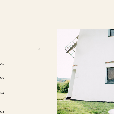
Ø1
Ø2
Ø3
Ø4
Ø5