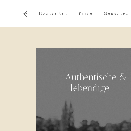
Hochzeiten
Paare
Menschen
Authentische &
echte Momente
lebendige
in der