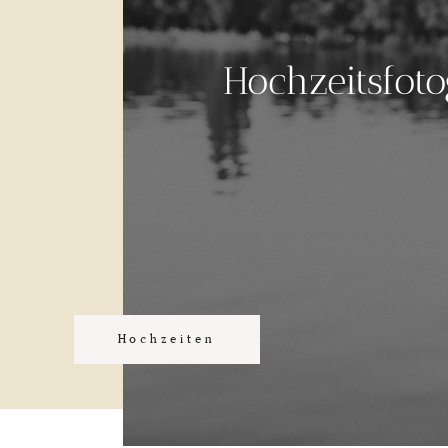
Hochzeitsfoto
Familienfotog
Hochzeiten