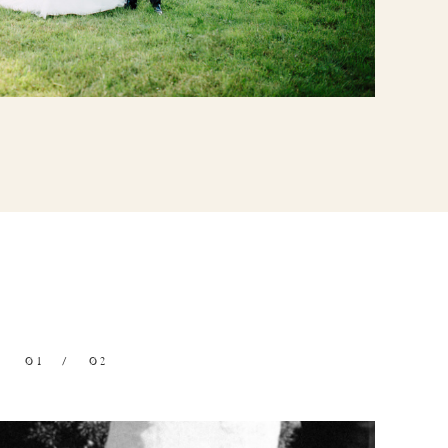
Ø1
/
Ø2