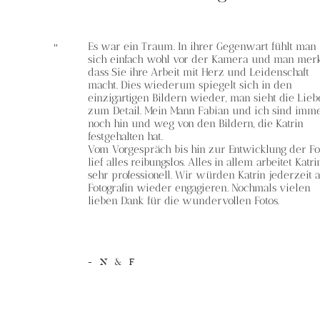
Es war ein Traum. In ihrer Gegenwart fühlt man
Es war ein tolles Paar-Shooting in sehr lustiger,
sich einfach wohl vor der Kamera und man merk
ungezwungener, ungestellter Atmosphäre. Wir
dass Sie ihre Arbeit mit Herz und Leidenschaft
haben uns sehr wohl gefühlt und die Bilder
macht. Dies wiederum spiegelt sich in den
spiegeln dies auch sehr schön wieder. Unsere
einzigartigen Bildern wieder, man sieht die Lieb
Erwartungen wurden weit übertroffen, weshalb 
zum Detail. Mein Mann Fabian und ich sind imm
jederzeit wieder Bilder von Katrin machen lass
noch hin und weg von den Bildern, die Katrin
würden. Auf diesem Wege nochmal ein herzlich
festgehalten hat.
Dankeschön für die tollen Aufnahmen.
Vom Vorgespräch bis hin zur Entwicklung der Fo
lief alles reibungslos. Alles in allem arbeitet Katri
sehr professionell. Wir würden Katrin jederzeit a
Fotografin wieder engagieren. Nochmals vielen
lieben Dank für die wundervollen Fotos.
- N & F