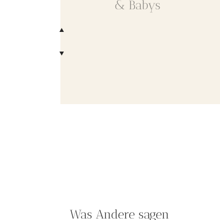
& Babys
Was Andere sagen
Was Andere sagen