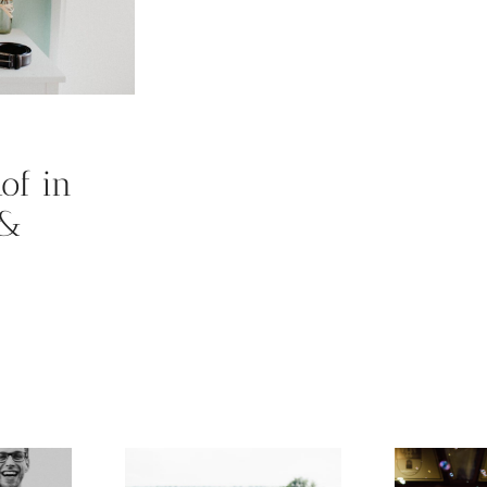
of in
 &